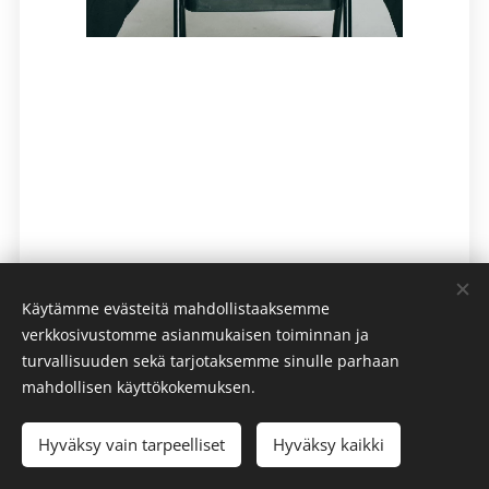
Käytämme evästeitä mahdollistaaksemme
verkkosivustomme asianmukaisen toiminnan ja
turvallisuuden sekä tarjotaksemme sinulle parhaan
mahdollisen käyttökokemuksen.
© 2025 Debreczeni Productions Oy
Hyväksy vain tarpeelliset
Hyväksy kaikki
Luotu
Webnodella
Evästeet